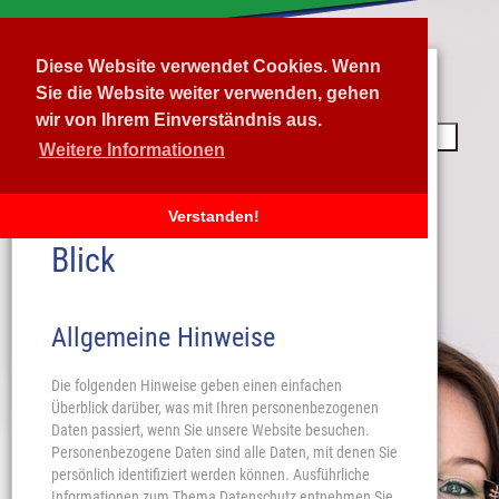
Diese Website verwendet Cookies. Wenn
Sie die Website weiter verwenden, gehen
wir von Ihrem Einverständnis aus.
Datenschutzerklärung
Navigation
Navigation
Weitere Informationen
Herzlich Willkommen.
Nur wer das Ziel kennt, findet den
1. Datenschutz auf einen
Verstanden!
richtigen Weg. Gerne unterstütze ich
Blick
Sie hierbei.
Birgit Neuner
Allgemeine Hinweise
Die folgenden Hinweise geben einen einfachen
Überblick darüber, was mit Ihren personenbezogenen
Daten passiert, wenn Sie unsere Website besuchen.
Personenbezogene Daten sind alle Daten, mit denen Sie
persönlich identifiziert werden können. Ausführliche
Informationen zum Thema Datenschutz entnehmen Sie